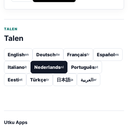
TALEN
Talen
English
Deutsch
Français
Español
en
de
fr
es
Italiano
Nederlands
Português
it
nl
pt
Eesti
Türkçe
日本語
العربية
et
tr
ja
ar
Utku Apps