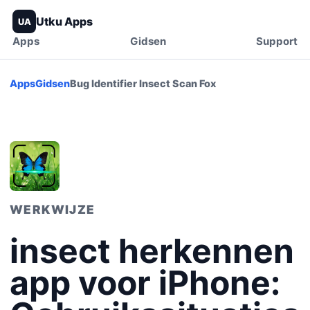
Utku Apps
UA
Apps
Gidsen
Support
Apps
Gidsen
Bug Identifier Insect Scan Fox
WERKWIJZE
insect herkennen
app voor iPhone: