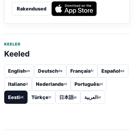
Rakendused
KEELED
Keeled
English
Deutsch
Français
Español
en
de
fr
es
Italiano
Nederlands
Português
it
nl
pt
Eesti
Türkçe
日本語
العربية
et
tr
ja
ar