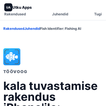
Utku Apps
UA
Rakendused
Juhendid
Tugi
Rakendused
Juhendid
Fish Identifier: Fishing AI
TÖÖVOOG
kala tuvastamise
rakendus