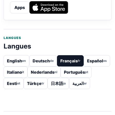
Apps
LANGUES
Langues
English
Deutsch
Français
Español
en
de
fr
es
Italiano
Nederlands
Português
it
nl
pt
Eesti
Türkçe
日本語
العربية
et
tr
ja
ar