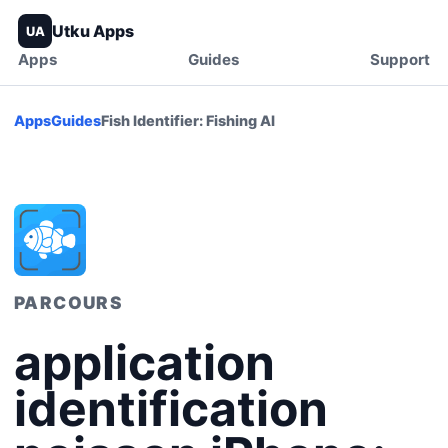
Utku Apps
UA
Apps
Guides
Support
Apps
Guides
Fish Identifier: Fishing AI
PARCOURS
application
identification