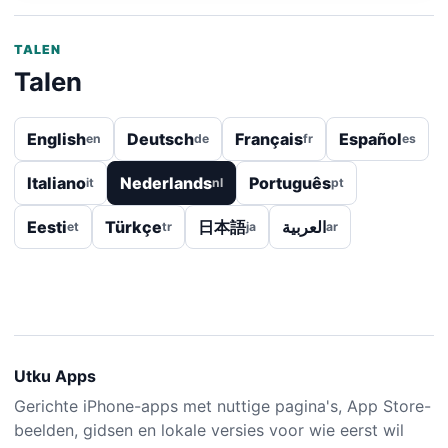
TALEN
Talen
English
Deutsch
Français
Español
en
de
fr
es
Italiano
Nederlands
Português
it
nl
pt
Eesti
Türkçe
日本語
العربية
et
tr
ja
ar
Utku Apps
Gerichte iPhone-apps met nuttige pagina's, App Store-
beelden, gidsen en lokale versies voor wie eerst wil