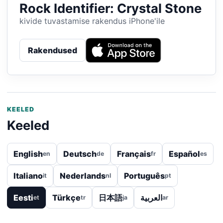
Rock Identifier: Crystal Stone
kivide tuvastamise rakendus iPhone'ile
Rakendused
KEELED
Keeled
English
Deutsch
Français
Español
en
de
fr
es
Italiano
Nederlands
Português
it
nl
pt
Eesti
Türkçe
日本語
العربية
et
tr
ja
ar