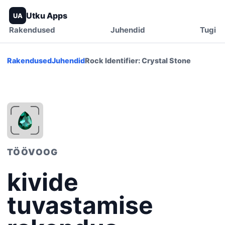
Utku Apps
UA
Rakendused
Juhendid
Tugi
Rakendused
Juhendid
Rock Identifier: Crystal Stone
TÖÖVOOG
kivide
tuvastamise