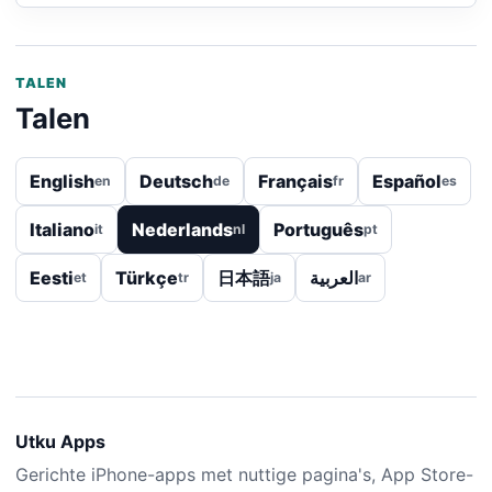
TALEN
Talen
English
Deutsch
Français
Español
en
de
fr
es
Italiano
Nederlands
Português
it
nl
pt
Eesti
Türkçe
日本語
العربية
et
tr
ja
ar
Utku Apps
Gerichte iPhone-apps met nuttige pagina's, App Store-