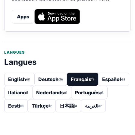
Apps
LANGUES
Langues
English
Deutsch
Français
Español
en
de
fr
es
Italiano
Nederlands
Português
it
nl
pt
Eesti
Türkçe
日本語
العربية
et
tr
ja
ar