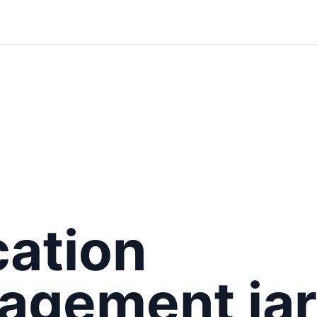
cation
agement jar