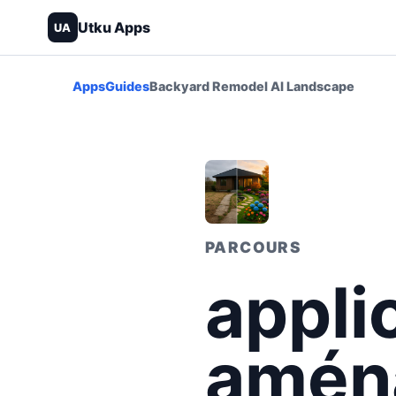
Utku Apps
UA
Apps
Guides
Backyard Remodel AI Landscape
PARCOURS
appli
amén