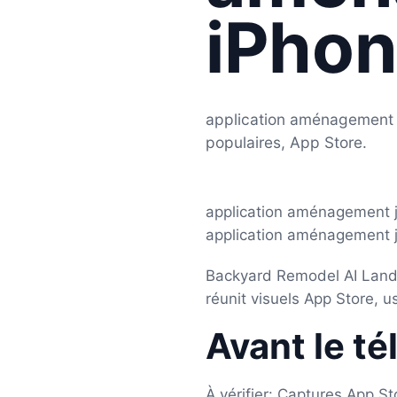
iPhon
application aménagement 
populaires, App Store.
application aménagement j
application aménagement ja
Backyard Remodel AI Lands
réunit visuels App Store, u
Avant le t
À vérifier: Captures App S