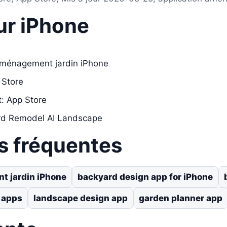
ur iPhone
 aménagement jardin iPhone
 Store
t: App Store
ard Remodel AI Landscape
s fréquentes
t jardin iPhone
backyard design app for iPhone
 apps
landscape design app
garden planner app