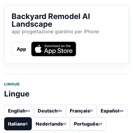
Backyard Remodel AI
Landscape
app progettazione giardino per iPhone
App
LINGUE
Lingue
English
Deutsch
Français
Español
en
de
fr
es
Italiano
Nederlands
Português
it
nl
pt