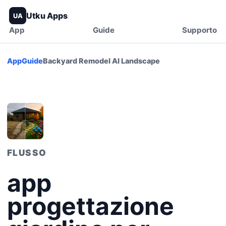
Utku Apps
UA
App
Guide
Supporto
App
Guide
Backyard Remodel AI Landscape
FLUSSO
app
progettazione