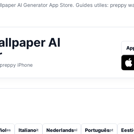
lpaper AI Generator App Store. Guides utiles: preppy wa
llpaper AI
Ap
r
 preppy iPhone
ñol
Italiano
Nederlands
Português
Eesti
es
it
nl
pt