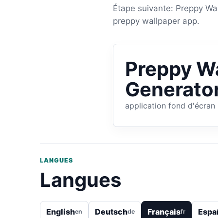
Étape suivante: Preppy Wal
preppy wallpaper app.
Preppy Wa
Generato
application fond d'écran
LANGUES
Langues
English
Deutsch
Français
Espa
en
de
fr