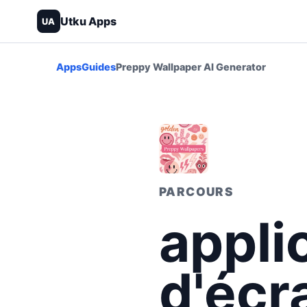
Utku Apps
UA
Apps
Guides
Preppy Wallpaper AI Generator
PARCOURS
appli
d'écr