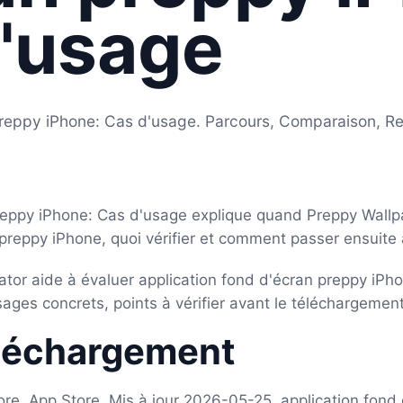
'usage
preppy iPhone: Cas d'usage. Parcours, Comparaison, R
preppy iPhone: Cas d'usage explique quand Preppy Wallp
preppy iPhone, quoi vérifier et comment passer ensuite à
tor aide à évaluer application fond d'écran preppy iPh
sages concrets, points à vérifier avant le téléchargement
éléchargement
tore, App Store, Mis à jour 2026-05-25, application fond