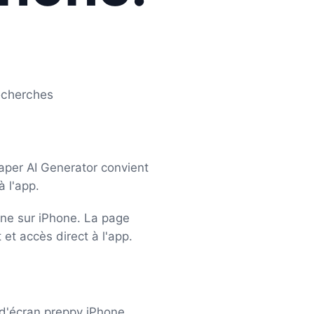
echerches
aper AI Generator convient
 l'app.
one sur iPhone. La page
 et accès direct à l'app.
 d'écran preppy iPhone.