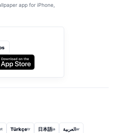
llpaper app for iPhone,
ps
Türkçe
日本語
العربية
et
tr
ja
ar