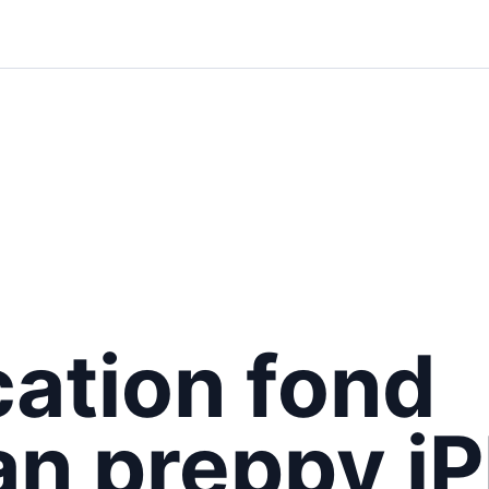
cation fond
an preppy i