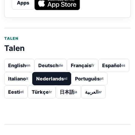
Apps
TALEN
Talen
English
Deutsch
Français
Español
en
de
fr
es
Italiano
Nederlands
Português
it
nl
pt
Eesti
Türkçe
日本語
العربية
et
tr
ja
ar