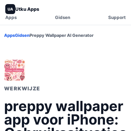
Utku Apps
UA
Apps
Gidsen
Support
Apps
Gidsen
Preppy Wallpaper AI Generator
WERKWIJZE
preppy wallpaper
app voor iPhone: