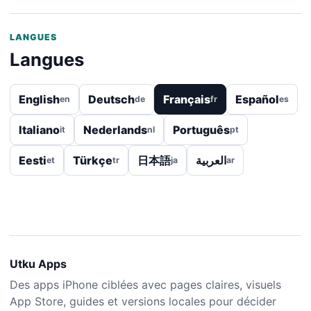
LANGUES
Langues
English
Deutsch
Français
Español
en
de
fr
es
Italiano
Nederlands
Português
it
nl
pt
Eesti
Türkçe
日本語
العربية
et
tr
ja
ar
Utku Apps
Des apps iPhone ciblées avec pages claires, visuels
App Store, guides et versions locales pour décider