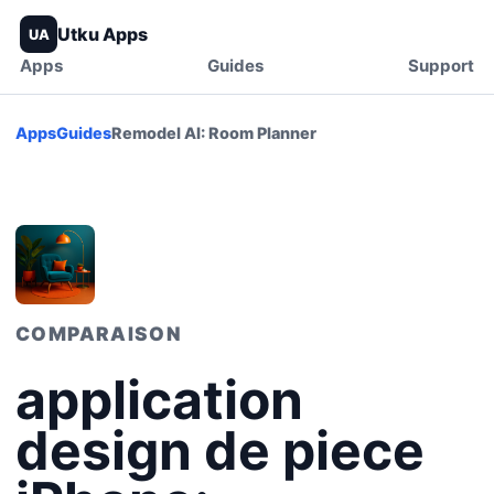
Utku Apps
UA
Apps
Guides
Support
Apps
Guides
Remodel AI: Room Planner
COMPARAISON
application
design de piece