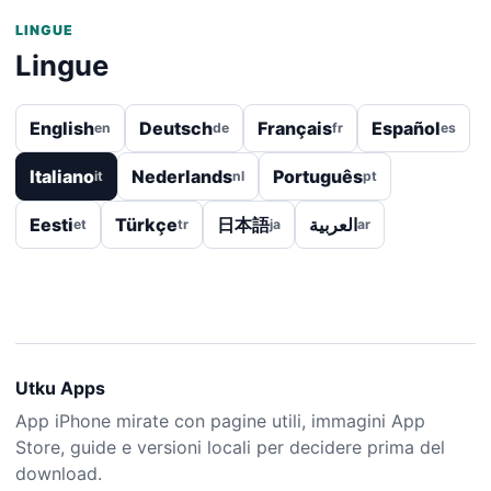
LINGUE
Lingue
English
Deutsch
Français
Español
en
de
fr
es
Italiano
Nederlands
Português
it
nl
pt
Eesti
Türkçe
日本語
العربية
et
tr
ja
ar
Utku Apps
App iPhone mirate con pagine utili, immagini App
Store, guide e versioni locali per decidere prima del
download.