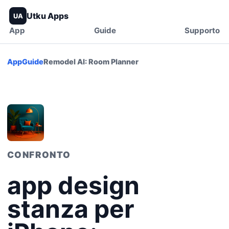
Utku Apps
UA
App
Guide
Supporto
App
Guide
Remodel AI: Room Planner
CONFRONTO
app design
stanza per