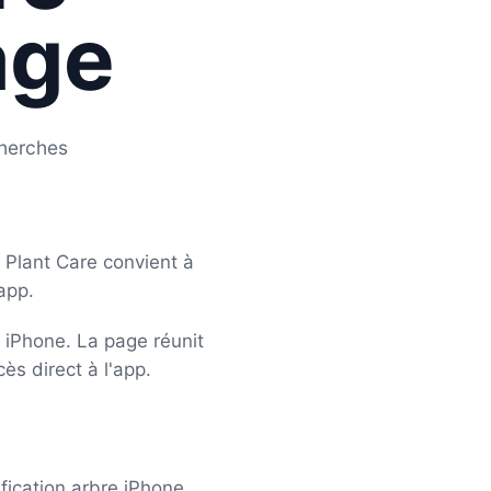
age
cherches
: Plant Care convient à
app.
r iPhone. La page réunit
ès direct à l'app.
fication arbre iPhone.