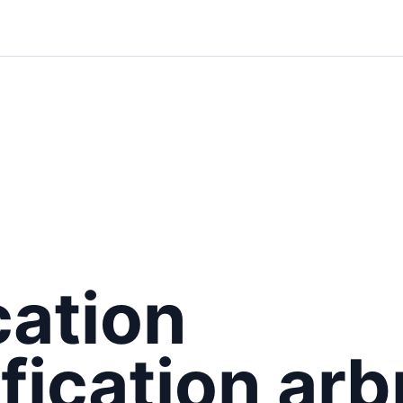
cation
ification arb