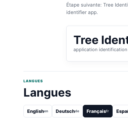
Étape suivante: Tree Identif
identifier app.
Tree Ident
application identificatio
LANGUES
Langues
English
Deutsch
Français
Espa
en
de
fr