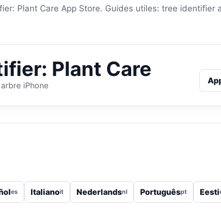
ier: Plant Care App Store. Guides utiles: tree identifier 
ifier: Plant Care
Ap
n arbre iPhone
ñol
Italiano
Nederlands
Português
Eesti
es
it
nl
pt