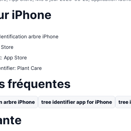
ur iPhone
dentification arbre iPhone
 Store
t: App Store
ntifier: Plant Care
s fréquentes
on arbre iPhone
tree identifier app for iPhone
tree 
ante