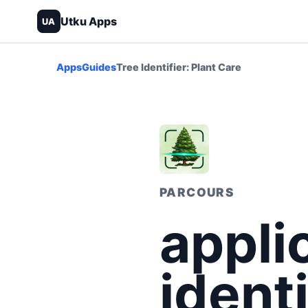
Utku Apps
UA
Apps
Guides
Tree Identifier: Plant Care
PARCOURS
appli
ident