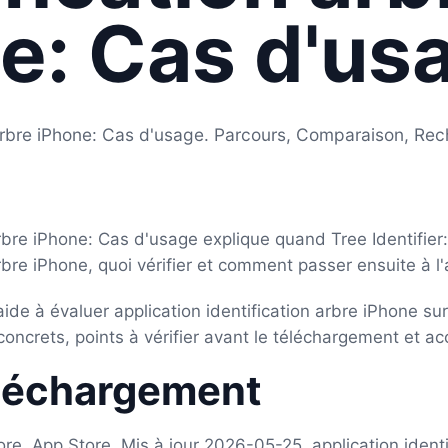
e: Cas d'us
n arbre iPhone: Cas d'usage. Parcours, Comparaison, Re
arbre iPhone: Cas d'usage explique quand Tree Identifier
arbre iPhone, quoi vérifier et comment passer ensuite à l'
 aide à évaluer application identification arbre iPhone su
oncrets, points à vérifier avant le téléchargement et acc
éléchargement
ore, App Store, Mis à jour 2026-05-25, application identi