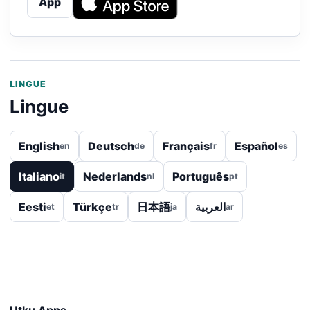
App
LINGUE
Lingue
English
Deutsch
Français
Español
en
de
fr
es
Italiano
Nederlands
Português
it
nl
pt
Eesti
Türkçe
日本語
العربية
et
tr
ja
ar