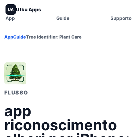
Utku Apps
UA
App
Guide
Supporto
App
Guide
Tree Identifier: Plant Care
FLUSSO
app
riconoscimento