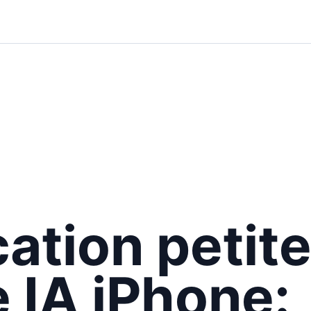
cation petit
 IA iPhone: