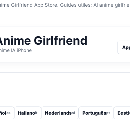
ime Girlfriend App Store. Guides utiles: AI anime girlfri
Anime Girlfriend
Ap
anime IA iPhone
ñol
Italiano
Nederlands
Português
Eesti
es
it
nl
pt