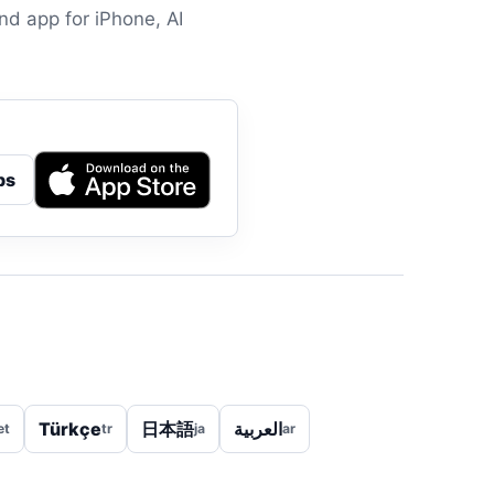
end app for iPhone, AI
ps
Türkçe
日本語
العربية
et
tr
ja
ar