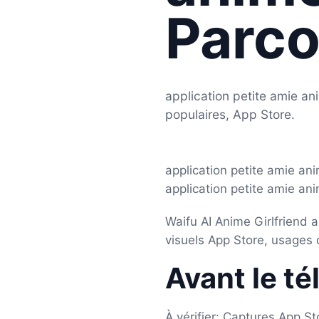
Parco
application petite amie a
populaires, App Store.
application petite amie an
application petite amie ani
Waifu AI Anime Girlfriend 
visuels App Store, usages c
Avant le t
À vérifier: Captures App S