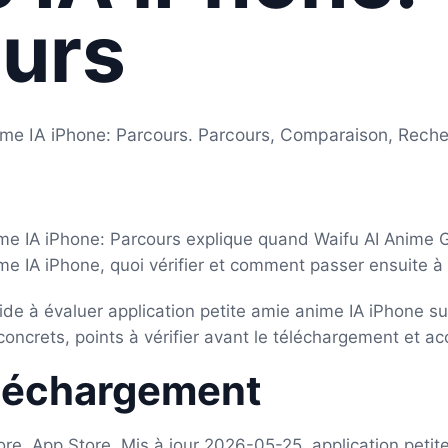
urs
nime IA iPhone: Parcours. Parcours, Comparaison, Rech
ime IA iPhone: Parcours explique quand Waifu AI Anime G
me IA iPhone, quoi vérifier et comment passer ensuite à 
aide à évaluer application petite amie anime IA iPhone su
oncrets, points à vérifier avant le téléchargement et acc
éléchargement
tore, App Store, Mis à jour 2026-05-25, application peti