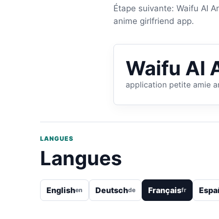
Étape suivante: Waifu AI An
anime girlfriend app.
Waifu AI 
application petite amie 
LANGUES
Langues
English
Deutsch
Français
Espa
en
de
fr