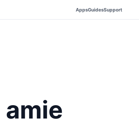
Apps
Guides
Support
e amie