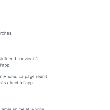
erches
irlfriend convient à
l'app.
r iPhone. La page réunit
ès direct à l'app.
te amie anime IA iPhone.