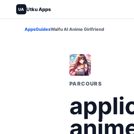
Utku Apps
UA
Apps
Guides
Waifu AI Anime Girlfriend
PARCOURS
appli
anime