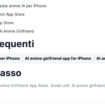
zata anime IA per iPhone
hot App Store
p Store
I Anime Girlfriend
requenti
per iPhone
AI anime girlfriend app for iPhone
AI a
passo
ime Girlfriend App Store. Guide utili: AI anime girlfrien