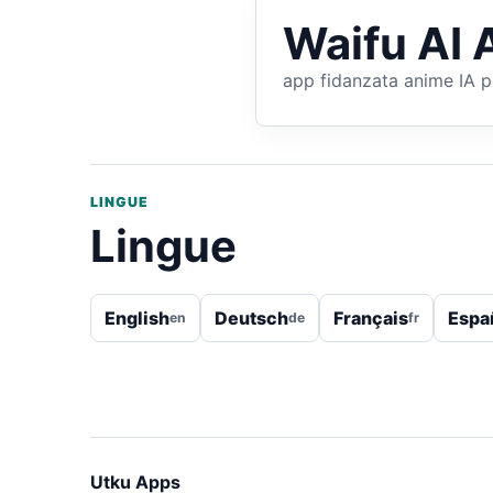
Waifu AI 
app fidanzata anime IA p
LINGUE
Lingue
English
Deutsch
Français
Espa
en
de
fr
Utku Apps