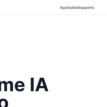
App
Guide
Supporto
ime IA
o