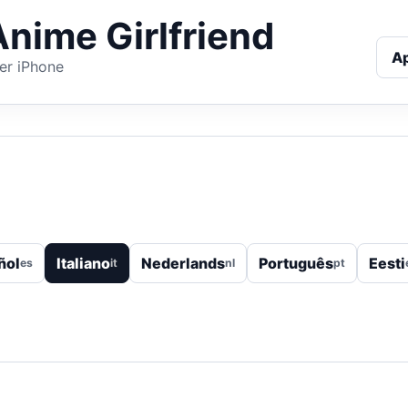
Anime Girlfriend
A
er iPhone
ñol
Italiano
Nederlands
Português
Eesti
es
it
nl
pt