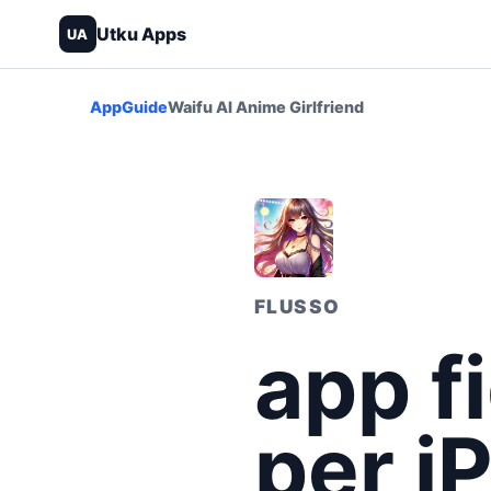
Utku Apps
UA
App
Guide
Waifu AI Anime Girlfriend
FLUSSO
app f
per i