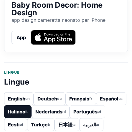
Baby Room Decor: Home
Design
app design cameretta neonato per iPhone
App
LINGUE
Lingue
English
Deutsch
Français
Español
en
de
fr
es
Italiano
Nederlands
Português
it
nl
pt
Eesti
Türkçe
日本語
العربية
et
tr
ja
ar