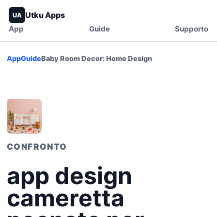
Utku Apps
UA
App
Guide
Supporto
App
Guide
Baby Room Decor: Home Design
CONFRONTO
app design
cameretta