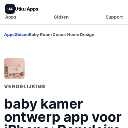
Utku Apps
UA
Apps
Gidsen
Support
Apps
Gidsen
Baby Room Decor: Home Design
VERGELIJKING
baby kamer
ontwerp app voor