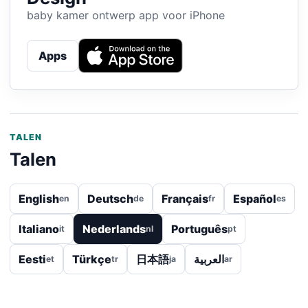
baby kamer ontwerp app voor iPhone
Apps
TALEN
Talen
English
Deutsch
Français
Español
en
de
fr
es
Italiano
Nederlands
Português
it
nl
pt
Eesti
Türkçe
日本語
العربية
et
tr
ja
ar