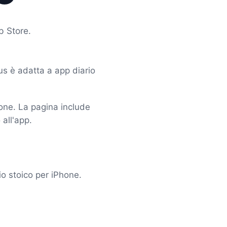
p Store.
us è adatta a app diario
hone. La pagina include
 all'app.
o stoico per iPhone.