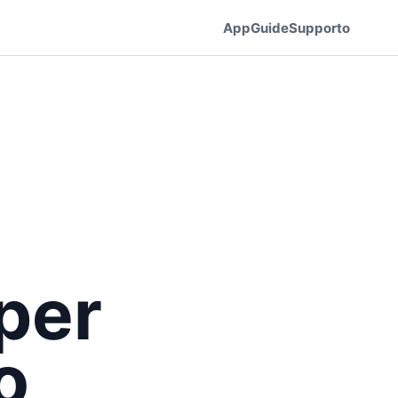
App
Guide
Supporto
 per
o