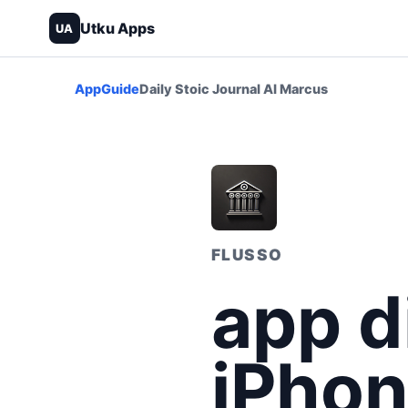
Utku Apps
UA
App
Guide
Daily Stoic Journal AI Marcus
FLUSSO
app d
iPhon