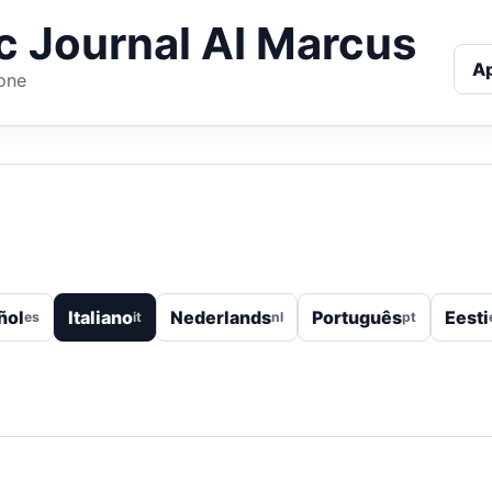
ic Journal AI Marcus
A
hone
ñol
Italiano
Nederlands
Português
Eesti
es
it
nl
pt