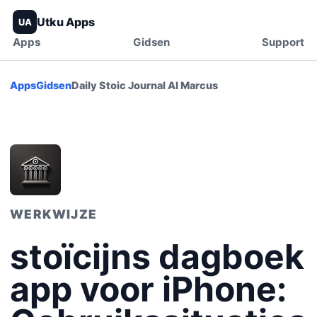
Utku Apps
UA
Apps
Gidsen
Support
Apps
Gidsen
Daily Stoic Journal AI Marcus
WERKWIJZE
stoïcijns dagboek
app voor iPhone: