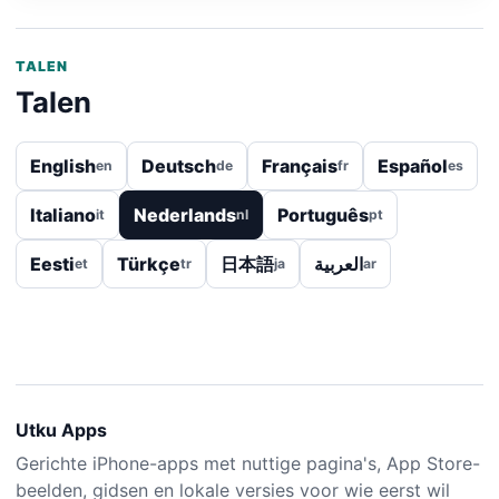
TALEN
Talen
English
Deutsch
Français
Español
en
de
fr
es
Italiano
Nederlands
Português
it
nl
pt
Eesti
Türkçe
日本語
العربية
et
tr
ja
ar
Utku Apps
Gerichte iPhone-apps met nuttige pagina's, App Store-
beelden, gidsen en lokale versies voor wie eerst wil