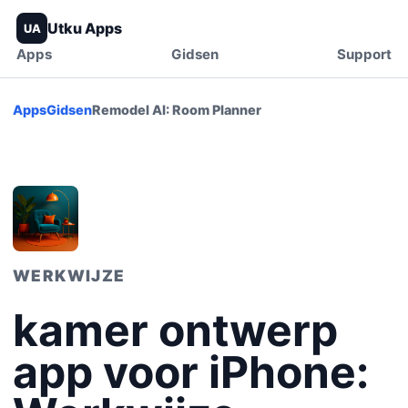
Utku Apps
UA
Apps
Gidsen
Support
Apps
Gidsen
Remodel AI: Room Planner
WERKWIJZE
kamer ontwerp
app voor iPhone: