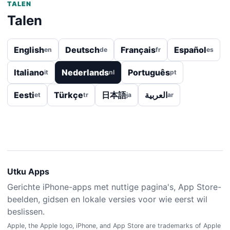
TALEN
Talen
English
Deutsch
Français
Español
en
de
fr
es
Italiano
Nederlands
Português
it
nl
pt
Eesti
Türkçe
日本語
العربية
et
tr
ja
ar
Utku Apps
Gerichte iPhone-apps met nuttige pagina's, App Store-
beelden, gidsen en lokale versies voor wie eerst wil
beslissen.
Apple, the Apple logo, iPhone, and App Store are trademarks of Apple