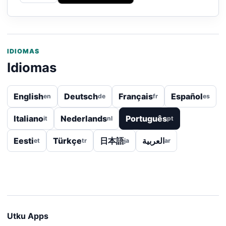
IDIOMAS
Idiomas
English
Deutsch
Français
Español
en
de
fr
es
Italiano
Nederlands
Português
it
nl
pt
Eesti
Türkçe
日本語
العربية
et
tr
ja
ar
Utku Apps