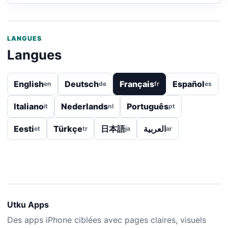
LANGUES
Langues
English
Deutsch
Français
Español
en
de
fr
es
Italiano
Nederlands
Português
it
nl
pt
Eesti
Türkçe
日本語
العربية
et
tr
ja
ar
Utku Apps
Des apps iPhone ciblées avec pages claires, visuels