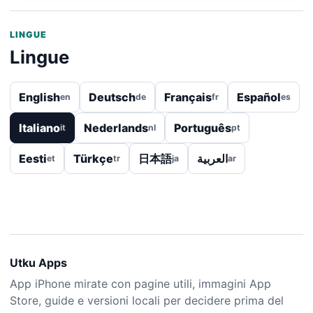
LINGUE
Lingue
English
Deutsch
Français
Español
en
de
fr
es
Italiano
Nederlands
Português
it
nl
pt
Eesti
Türkçe
日本語
العربية
et
tr
ja
ar
Utku Apps
App iPhone mirate con pagine utili, immagini App
Store, guide e versioni locali per decidere prima del