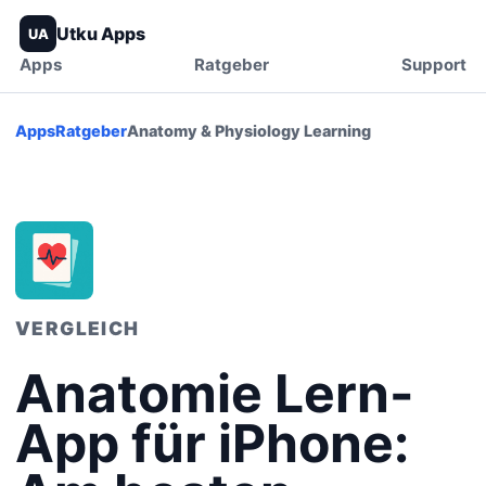
Utku Apps
UA
Apps
Ratgeber
Support
Apps
Ratgeber
Anatomy & Physiology Learning
VERGLEICH
Anatomie Lern-
App für iPhone: