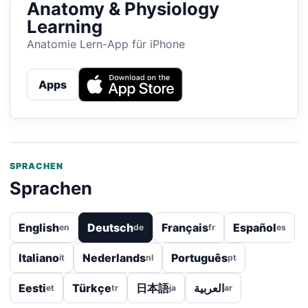
Anatomy & Physiology
Learning
Anatomie Lern-App für iPhone
Apps
SPRACHEN
Sprachen
English
Deutsch
Français
Español
en
de
fr
es
Italiano
Nederlands
Português
it
nl
pt
Eesti
Türkçe
日本語
العربية
et
tr
ja
ar