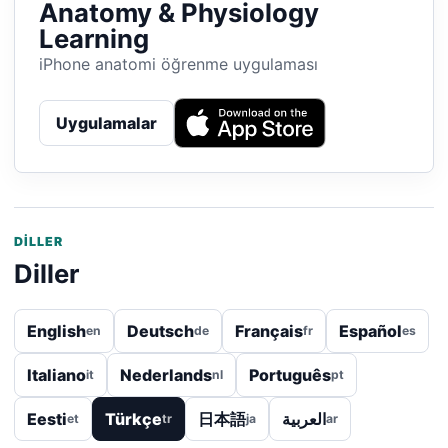
Anatomy & Physiology
Learning
iPhone anatomi öğrenme uygulaması
Uygulamalar
DILLER
Diller
English
Deutsch
Français
Español
en
de
fr
es
Italiano
Nederlands
Português
it
nl
pt
Eesti
Türkçe
日本語
العربية
et
tr
ja
ar