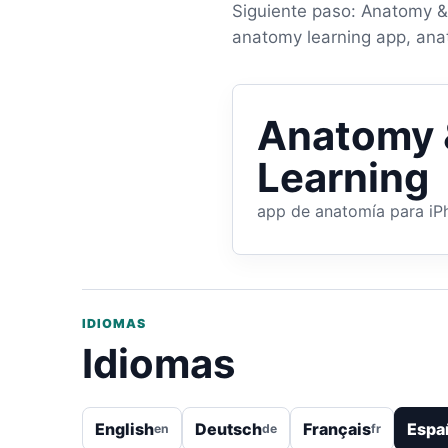
Siguiente paso: Anatomy & 
anatomy learning app, an
Anatomy 
Learning
app de anatomía para iP
IDIOMAS
Idiomas
English
Deutsch
Français
Espa
en
de
fr