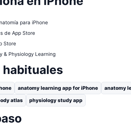
iona en iPhone
natomía para iPhone
as de App Store
p Store
y & Physiology Learning
habituales
Phone
anatomy learning app for iPhone
anatomy l
ody atlas
physiology study app
paso