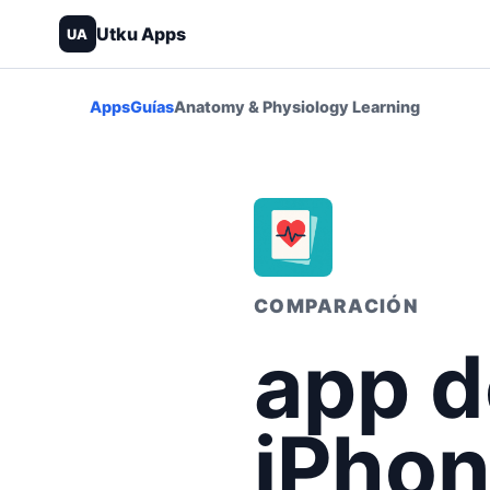
Utku Apps
UA
Apps
Guías
Anatomy & Physiology Learning
COMPARACIÓN
app d
iPhon