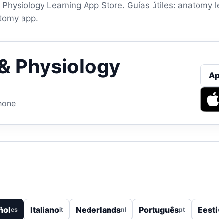
Physiology Learning App Store. Guías útiles: anatomy l
atomy app.
& Physiology
Ap
hone
ñol
Italiano
Nederlands
Português
Eesti
es
it
nl
pt