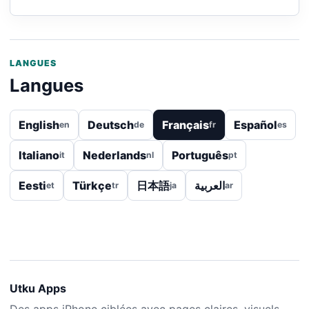
LANGUES
Langues
English
Deutsch
Français
Español
en
de
fr
es
Italiano
Nederlands
Português
it
nl
pt
Eesti
Türkçe
日本語
العربية
et
tr
ja
ar
Utku Apps