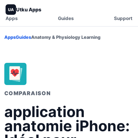
Utku Apps
UA
Apps
Guides
Support
Apps
Guides
Anatomy & Physiology Learning
COMPARAISON
application
anatomie iPhone: