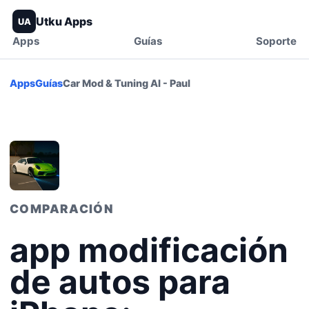
Utku Apps
UA
Apps
Guías
Soporte
Apps
Guías
Car Mod & Tuning AI - Paul
COMPARACIÓN
app modificación
de autos para