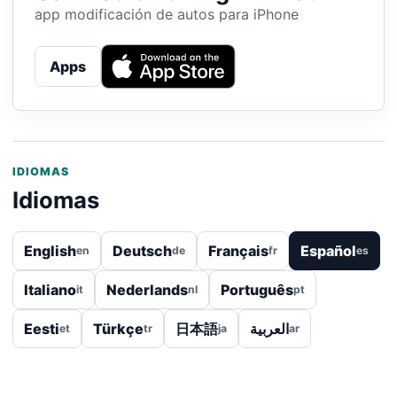
app modificación de autos para iPhone
Apps
IDIOMAS
Idiomas
English
Deutsch
Français
Español
en
de
fr
es
Italiano
Nederlands
Português
it
nl
pt
Eesti
Türkçe
日本語
العربية
et
tr
ja
ar