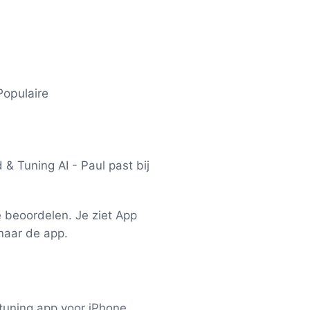
Populaire
& Tuning AI - Paul past bij
e beoordelen. Je ziet App
 naar de app.
tuning app voor iPhone.