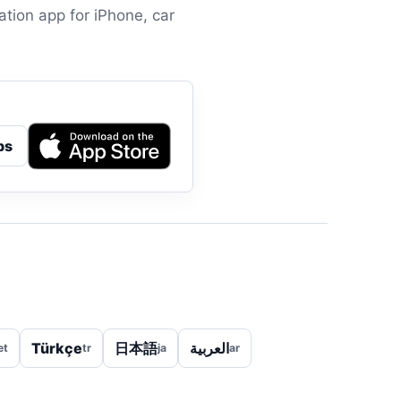
tion app for iPhone, car
ps
Türkçe
日本語
العربية
et
tr
ja
ar