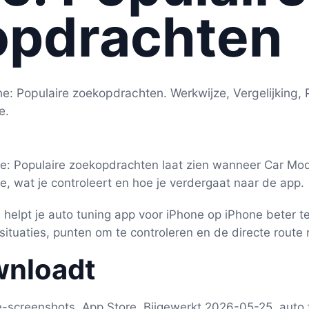
opdrachten
e: Populaire zoekopdrachten. Werkwijze, Vergelijking, 
e.
e: Populaire zoekopdrachten laat zien wanneer Car Mod 
e, wat je controleert en hoe je verdergaat naar de app.
 helpt je auto tuning app voor iPhone op iPhone beter t
situaties, punten om te controleren en de directe route
wnloadt
e-screenshots, App Store, Bijgewerkt 2026-05-25, auto 