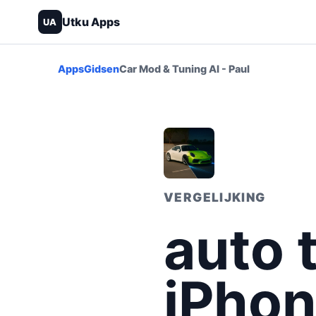
Utku Apps
UA
Apps
Gidsen
Car Mod & Tuning AI - Paul
VERGELIJKING
auto 
iPhon