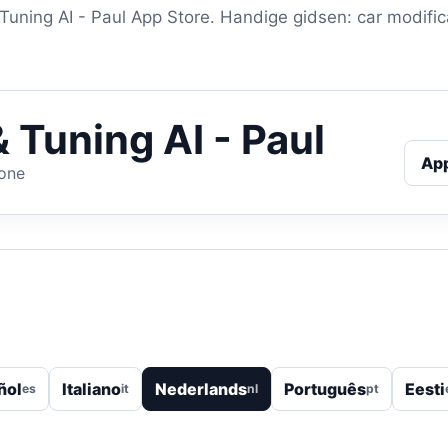
uning AI - Paul App Store. Handige gidsen: car modifica
 Tuning AI - Paul
Ap
hone
ñol
Italiano
Nederlands
Português
Eesti
es
it
nl
pt