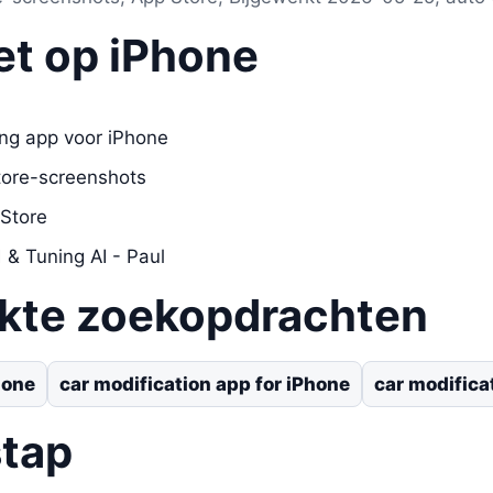
et op iPhone
ng app voor iPhone
tore-screenshots
 Store
& Tuning AI - Paul
ikte zoekopdrachten
hone
car modification app for iPhone
car modifica
stap