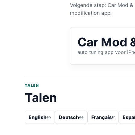
Volgende stap: Car Mod & T
modification app.
Car Mod &
auto tuning app voor iP
TALEN
Talen
English
Deutsch
Français
Espa
en
de
fr