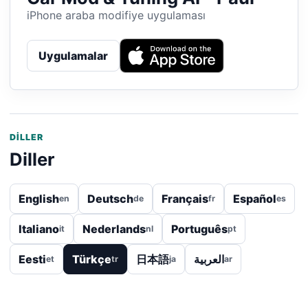
iPhone araba modifiye uygulaması
Uygulamalar
DILLER
Diller
English
Deutsch
Français
Español
en
de
fr
es
Italiano
Nederlands
Português
it
nl
pt
Eesti
Türkçe
日本語
العربية
et
tr
ja
ar