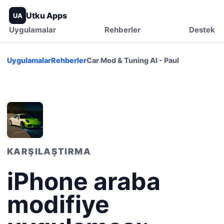
Utku Apps
UA
Uygulamalar
Rehberler
Destek
Uygulamalar
Rehberler
Car Mod & Tuning AI - Paul
KARŞILAŞTIRMA
iPhone araba
modifiye